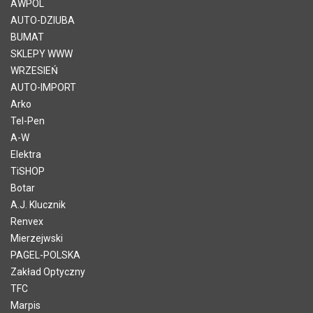
AWPOL
AUTO-DZIUBA
BUMAT
SKLEPY WWW
WRZESIEŃ
AUTO-IMPORT
Arko
Tel-Pen
A-W
Elektra
TiSHOP
Botar
A.J. Klucznik
Renvex
Mierzejwski
PAGEL-POLSKA
Zakład Optyczny
TFC
Marpis