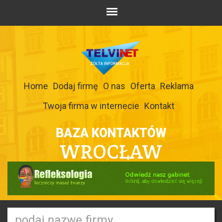
Home
Dodaj firmę
O nas
Oferta
Reklama
Twoja firma w internecie
Kontakt
BAZA KONTAKTÓW
WROCŁAW