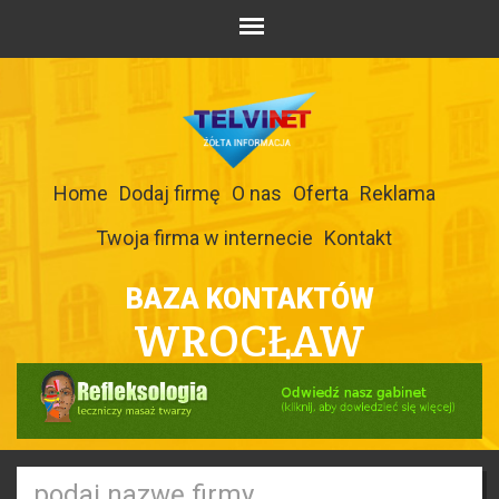
Home
Dodaj firmę
O nas
Oferta
Reklama
Twoja firma w internecie
Kontakt
BAZA KONTAKTÓW
WROCŁAW