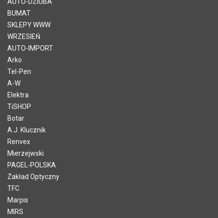
AUTO-DZIUBA
BUMAT
SKLEPY WWW
WRZESIEŃ
AUTO-IMPORT
Arko
Tel-Pen
A-W
Elektra
TiSHOP
Botar
A.J. Klucznik
Renvex
Mierzejwski
PAGEL-POLSKA
Zakład Optyczny
TFC
Marpis
MIRS