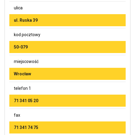
ulica
ul. Ruska 39
kod pocztowy
50-079
miejscowość
Wrocław
telefon 1
71 341 05 20
fax
71 341 74 75