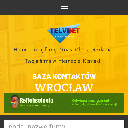
Home
Dodaj firmę
O nas
Oferta
Reklama
Twoja firma w internecie
Kontakt
BAZA KONTAKTÓW
WROCŁAW