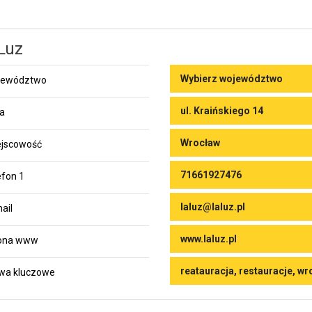
Luz
Wybierz województwo
jewództwo
ul. Kraińskiego 14
ca
Wrocław
jscowość
71661927476
efon 1
laluz@laluz.pl
ail
www.laluz.pl
rona www
reatauracja, restauracje, w
wa kluczowe