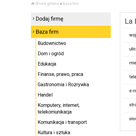
Strona główna
»
Baza firm
Dodaj firmę
La 
Baza firm
wo
Budownictwo
uli
Dom i ogród
mie
Edukacja
Finanse, prawo, praca
tel
Gastronomia i Rozrywka
e-m
Handel
Komputery, internet,
st
telekomunikacja
sło
Komunikacja i transport
Kultura i sztuka