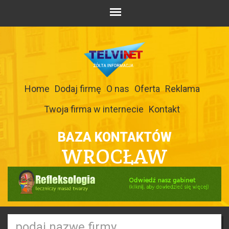
Home
Dodaj firmę
O nas
Oferta
Reklama
Twoja firma w internecie
Kontakt
BAZA KONTAKTÓW
WROCŁAW