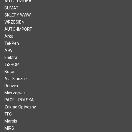
AUTO-DZIUBA
BUMAT
SKLEPY WWW
WRZESIEŃ
AUTO-IMPORT
Arko
Tel-Pen
A-W
Elektra
TiSHOP
Botar
A.J. Klucznik
Renvex
Mierzejwski
PAGEL-POLSKA
Zakład Optyczny
TFC
Marpis
MIRS