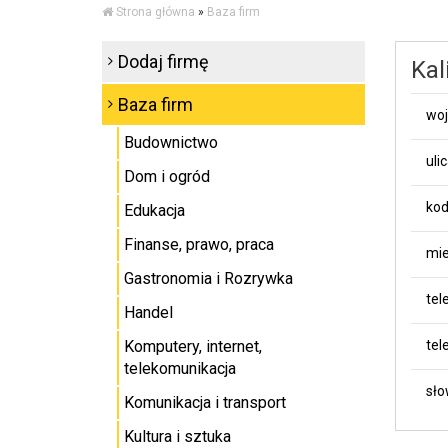
Strona główna
»
Baza firm
Dodaj firmę
Kal
Baza firm
wo
Budownictwo
uli
Dom i ogród
kod
Edukacja
Finanse, prawo, praca
mie
Gastronomia i Rozrywka
tel
Handel
Komputery, internet,
tel
telekomunikacja
sło
Komunikacja i transport
Kultura i sztuka