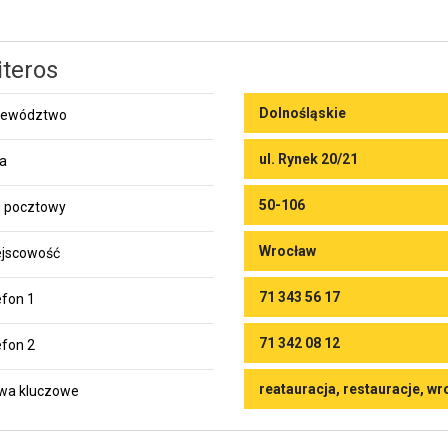
iteros
Dolnośląskie
jewództwo
ul. Rynek 20/21
ca
50-106
 pocztowy
Wrocław
jscowość
71 343 56 17
efon 1
71 342 08 12
efon 2
reatauracja, restauracje, w
wa kluczowe