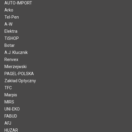
AUTO-IMPORT
Arko
Tel-Pen
A-W
Elektra
TiSHOP
Botar
A.J. Klucznik
Renvex
Mierzejwski
PAGEL-POLSKA
Zakład Optyczny
TFC
Marpis
MIRS
UNI-EKO
FABUD
AFJ
HUZAR