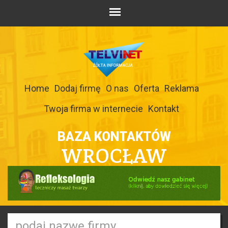
Home
Dodaj firmę
O nas
Oferta
Reklama
Twoja firma w internecie
Kontakt
BAZA KONTAKTÓW
WROCŁAW