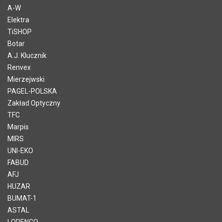
A-W
Elektra
TiSHOP
Botar
A.J. Klucznik
Renvex
Mierzejwski
PAGEL-POLSKA
Zakład Optyczny
TFC
Marpis
MIRS
UNI-EKO
FABUD
AFJ
HUZAR
BUMAT-1
ASTAL
LORENCO