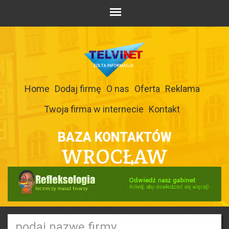
Home
Dodaj firmę
O nas
Oferta
Reklama
Twoja firma w internecie
Kontakt
BAZA KONTAKTÓW
WROCŁAW