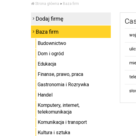
Strona główna
»
Baza firm
Dodaj firmę
Cas
Baza firm
wo
Budownictwo
uli
Dom i ogród
mie
Edukacja
Finanse, prawo, praca
tel
Gastronomia i Rozrywka
sło
Handel
Komputery, internet,
telekomunikacja
Komunikacja i transport
Kultura i sztuka