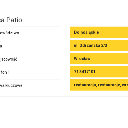
a Patio
Dolnośląskie
jewództwo
ul. Odrzańska 2/3
ca
Wrocław
jscowość
71 3417101
efon 1
reatauracja, restauracje, w
wa kluczowe