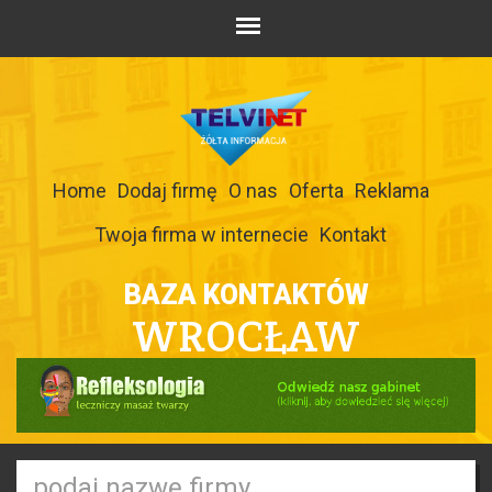
Home
Dodaj firmę
O nas
Oferta
Reklama
Twoja firma w internecie
Kontakt
BAZA KONTAKTÓW
WROCŁAW