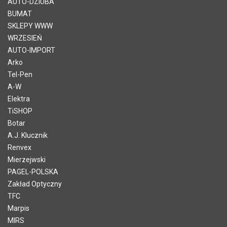
AUTO-DZIUBA
BUMAT
SKLEPY WWW
WRZESIEŃ
AUTO-IMPORT
Arko
Tel-Pen
A-W
Elektra
TiSHOP
Botar
A.J. Klucznik
Renvex
Mierzejwski
PAGEL-POLSKA
Zakład Optyczny
TFC
Marpis
MIRS