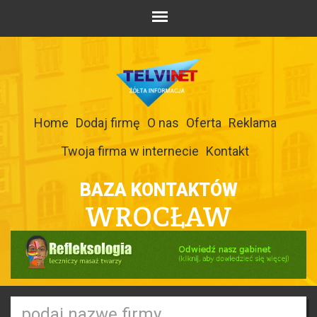
Home
Dodaj firmę
O nas
Oferta
Reklama
Twoja firma w internecie
Kontakt
BAZA KONTAKTÓW
WROCŁAW