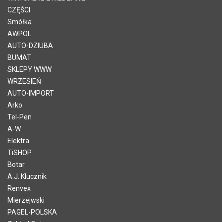
CZĘŚCI
Smółka
AWPOL
AUTO-DZIUBA
BUMAT
SKLEPY WWW
WRZESIEŃ
AUTO-IMPORT
Arko
Tel-Pen
A-W
Elektra
TiSHOP
Botar
A.J. Klucznik
Renvex
Mierzejwski
PAGEL-POLSKA