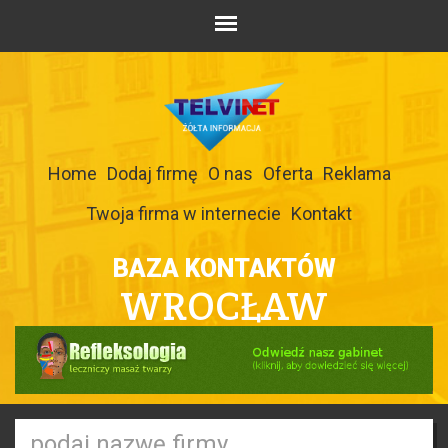
Home
Dodaj firmę
O nas
Oferta
Reklama
Twoja firma w internecie
Kontakt
BAZA KONTAKTÓW
WROCŁAW