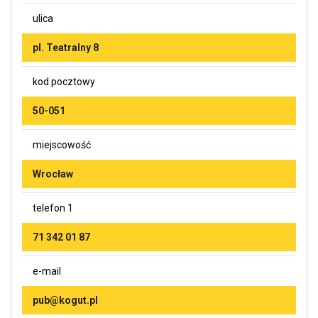
ulica
pl. Teatralny 8
kod pocztowy
50-051
miejscowość
Wrocław
telefon 1
71 342 01 87
e-mail
pub@kogut.pl