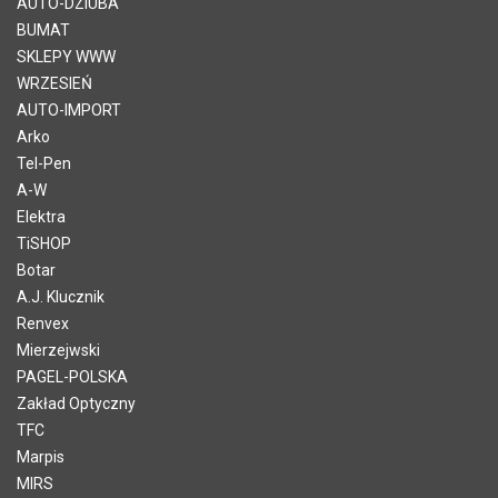
AUTO-DZIUBA
BUMAT
SKLEPY WWW
WRZESIEŃ
AUTO-IMPORT
Arko
Tel-Pen
A-W
Elektra
TiSHOP
Botar
A.J. Klucznik
Renvex
Mierzejwski
PAGEL-POLSKA
Zakład Optyczny
TFC
Marpis
MIRS