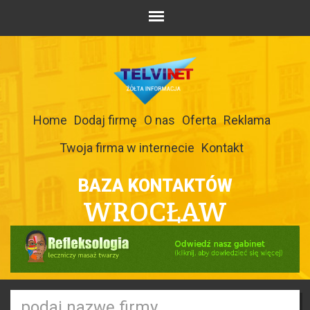
Home
Dodaj firmę
O nas
Oferta
Reklama
Twoja firma w internecie
Kontakt
BAZA KONTAKTÓW
WROCŁAW