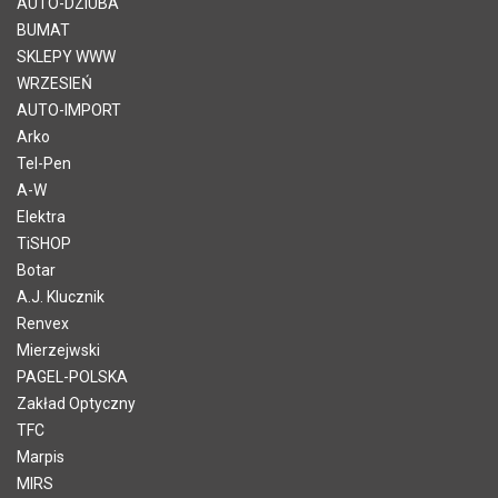
AUTO-DZIUBA
BUMAT
SKLEPY WWW
WRZESIEŃ
AUTO-IMPORT
Arko
Tel-Pen
A-W
Elektra
TiSHOP
Botar
A.J. Klucznik
Renvex
Mierzejwski
PAGEL-POLSKA
Zakład Optyczny
TFC
Marpis
MIRS