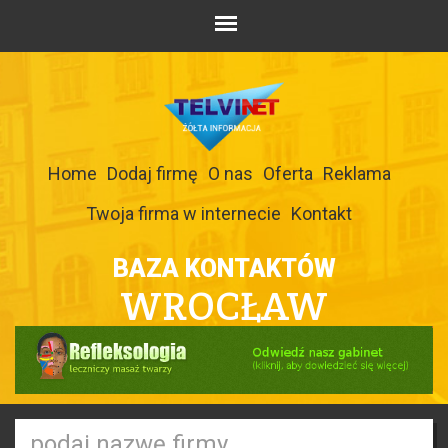
Home
Dodaj firmę
O nas
Oferta
Reklama
Twoja firma w internecie
Kontakt
BAZA KONTAKTÓW
WROCŁAW