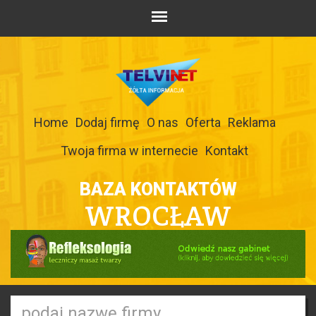
Home
Dodaj firmę
O nas
Oferta
Reklama
Twoja firma w internecie
Kontakt
BAZA KONTAKTÓW
WROCŁAW