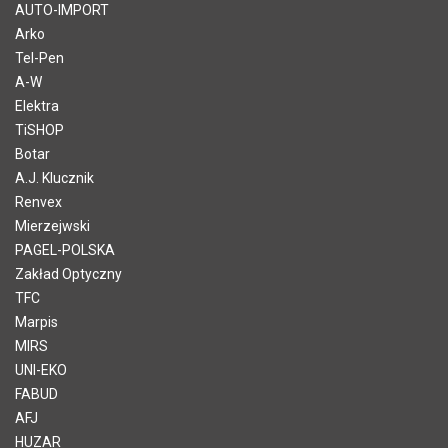
AUTO-IMPORT
Arko
Tel-Pen
A-W
Elektra
TiSHOP
Botar
A.J. Klucznik
Renvex
Mierzejwski
PAGEL-POLSKA
Zakład Optyczny
TFC
Marpis
MIRS
UNI-EKO
FABUD
AFJ
HUZAR