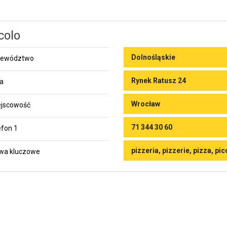
colo
Dolnośląskie
jewództwo
Rynek Ratusz 24
ca
Wrocław
jscowość
71 344 30 60
efon 1
pizzeria, pizzerie, pizza, pi
wa kluczowe