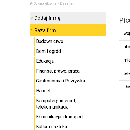
Strona główna
»
Baza firm
Dodaj firmę
Pic
Baza firm
wo
Budownictwo
uli
Dom i ogród
mie
Edukacja
Finanse, prawo, praca
tel
Gastronomia i Rozrywka
sło
Handel
Komputery, internet,
telekomunikacja
Komunikacja i transport
Kultura i sztuka