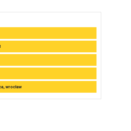
8
cca, wrocław