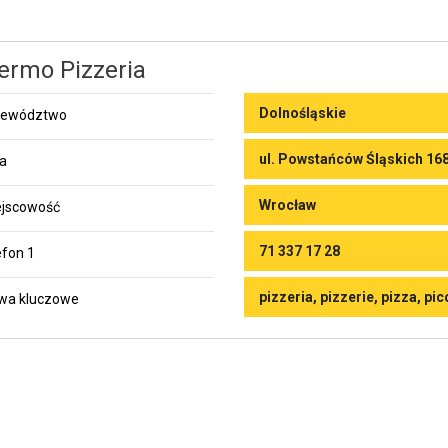
ermo Pizzeria
Dolnośląskie
jewództwo
ul. Powstańców Śląskich 16
ca
Wrocław
jscowość
71 337 17 28
efon 1
pizzeria, pizzerie, pizza, pi
wa kluczowe