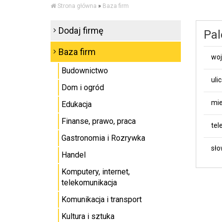
Strona główna
»
Baza firm
Dodaj firmę
Pal
Baza firm
wo
Budownictwo
uli
Dom i ogród
mie
Edukacja
Finanse, prawo, praca
tel
Gastronomia i Rozrywka
sło
Handel
Komputery, internet,
telekomunikacja
Komunikacja i transport
Kultura i sztuka