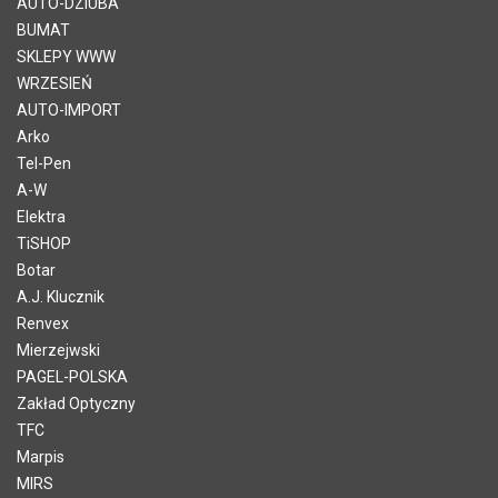
AUTO-DZIUBA
BUMAT
SKLEPY WWW
WRZESIEŃ
AUTO-IMPORT
Arko
Tel-Pen
A-W
Elektra
TiSHOP
Botar
A.J. Klucznik
Renvex
Mierzejwski
PAGEL-POLSKA
Zakład Optyczny
TFC
Marpis
MIRS