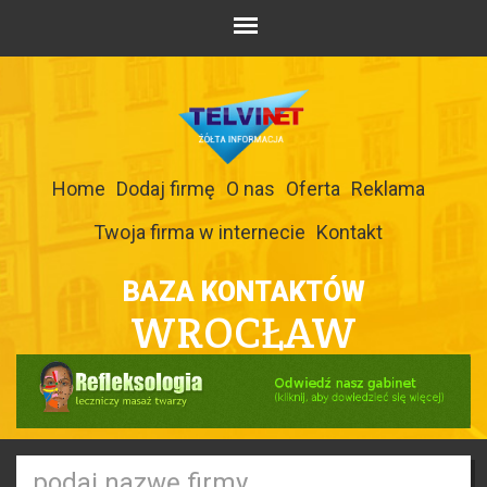
Home
Dodaj firmę
O nas
Oferta
Reklama
Twoja firma w internecie
Kontakt
BAZA KONTAKTÓW
WROCŁAW