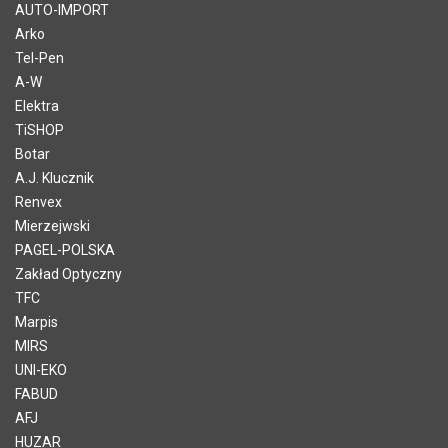
AUTO-IMPORT
Arko
Tel-Pen
A-W
Elektra
TiSHOP
Botar
A.J. Klucznik
Renvex
Mierzejwski
PAGEL-POLSKA
Zakład Optyczny
TFC
Marpis
MIRS
UNI-EKO
FABUD
AFJ
HUZAR