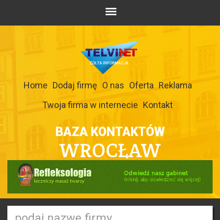
Home
Dodaj firmę
O nas
Oferta
Reklama
Twoja firma w internecie
Kontakt
BAZA KONTAKTÓW
WROCŁAW