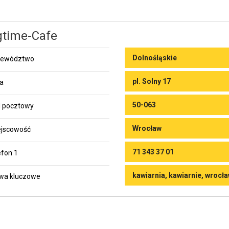
time-Cafe
Dolnośląskie
jewództwo
pl. Solny 17
ca
50-063
 pocztowy
Wrocław
jscowość
71 343 37 01
efon 1
kawiarnia, kawiarnie, wrocł
wa kluczowe