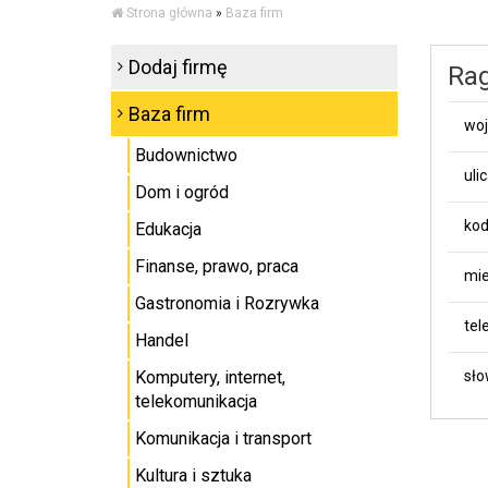
Strona główna
»
Baza firm
Dodaj firmę
Rag
Baza firm
wo
Budownictwo
uli
Dom i ogród
kod
Edukacja
Finanse, prawo, praca
mie
Gastronomia i Rozrywka
tel
Handel
Komputery, internet,
sło
telekomunikacja
Komunikacja i transport
Kultura i sztuka