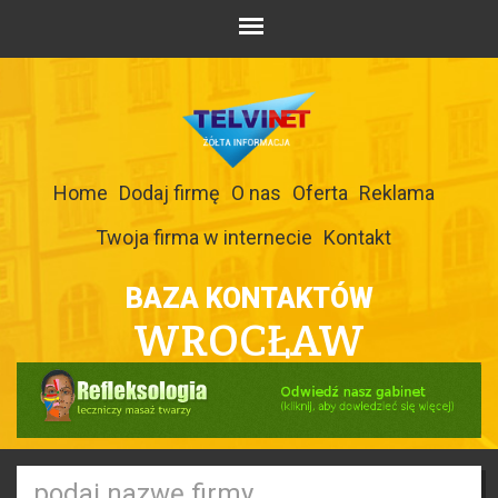
Home
Dodaj firmę
O nas
Oferta
Reklama
Twoja firma w internecie
Kontakt
BAZA KONTAKTÓW
WROCŁAW