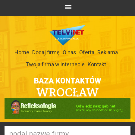
Home
Dodaj firmę
O nas
Oferta
Reklama
Twoja firma w internecie
Kontakt
BAZA KONTAKTÓW
WROCŁAW