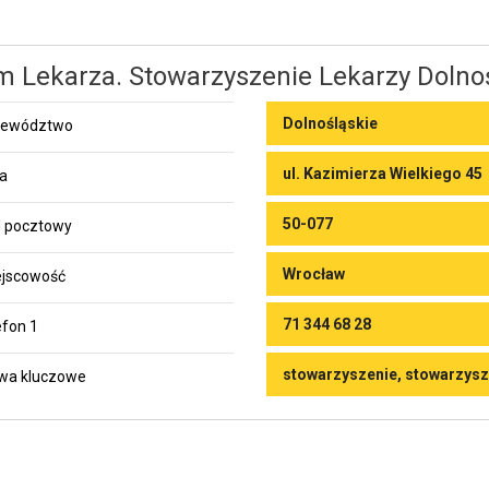
 Lekarza. Stowarzyszenie Lekarzy Dolno
Dolnośląskie
jewództwo
ul. Kazimierza Wielkiego 45
ca
50-077
 pocztowy
Wrocław
jscowość
71 344 68 28
efon 1
stowarzyszenie, stowarzysz
wa kluczowe