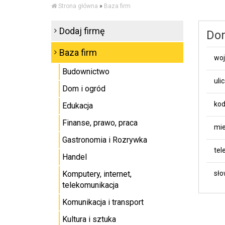
Strona główna
»
Baza firm
Dodaj firmę
Dom
Baza firm
wo
Budownictwo
uli
Dom i ogród
kod
Edukacja
Finanse, prawo, praca
mie
Gastronomia i Rozrywka
tel
Handel
Komputery, internet,
sło
telekomunikacja
Komunikacja i transport
Kultura i sztuka