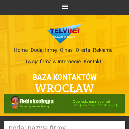
Home
Dodaj firmę
O nas
Oferta
Reklama
Twoja firma w internecie
Kontakt
BAZA KONTAKTÓW
WROCŁAW