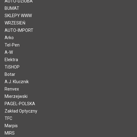
AUTO-DZIUBA
BUMAT
SKLEPY WWW
WRZESIEŃ
AUTO-IMPORT
Arko
Tel-Pen
A-W
Elektra
TiSHOP
Botar
A.J. Klucznik
Renvex
Mierzejwski
PAGEL-POLSKA
Zakład Optyczny
TFC
Marpis
MIRS