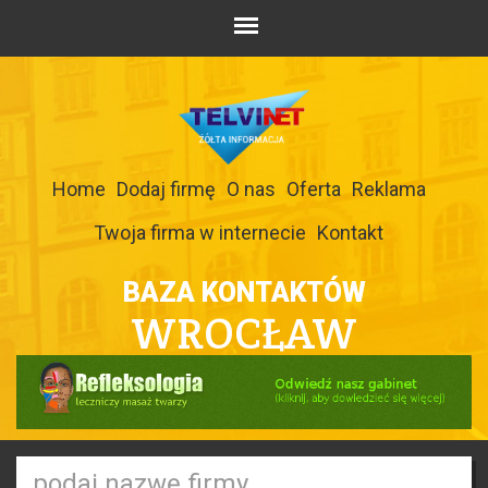
Home
Dodaj firmę
O nas
Oferta
Reklama
Twoja firma w internecie
Kontakt
BAZA KONTAKTÓW
WROCŁAW