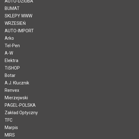
AUTO-DZIUBA
BUMAT
SKLEPY WWW
WRZESIEŃ
AUTO-IMPORT
Arko
Tel-Pen
A-W
Elektra
TiSHOP
Botar
A.J. Klucznik
Renvex
Mierzejwski
PAGEL-POLSKA
Zakład Optyczny
TFC
Marpis
MIRS