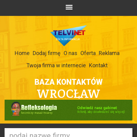
Home
Dodaj firmę
O nas
Oferta
Reklama
Twoja firma w internecie
Kontakt
BAZA KONTAKTÓW
WROCŁAW