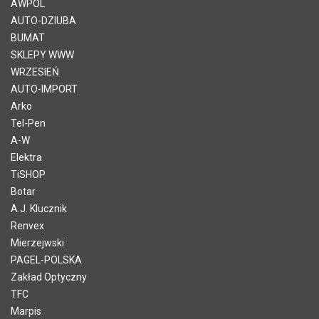
AWPOL
AUTO-DZIUBA
BUMAT
SKLEPY WWW
WRZESIEŃ
AUTO-IMPORT
Arko
Tel-Pen
A-W
Elektra
TiSHOP
Botar
A.J. Klucznik
Renvex
Mierzejwski
PAGEL-POLSKA
Zakład Optyczny
TFC
Marpis