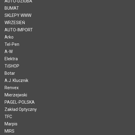
AUTO-DZIUBA
BUMAT
SKLEPY WWW
WRZESIEŃ
AUTO-IMPORT
Arko
Tel-Pen
A-W
Elektra
TiSHOP
Botar
A.J. Klucznik
Renvex
Mierzejwski
PAGEL-POLSKA
Zakład Optyczny
TFC
Marpis
MIRS