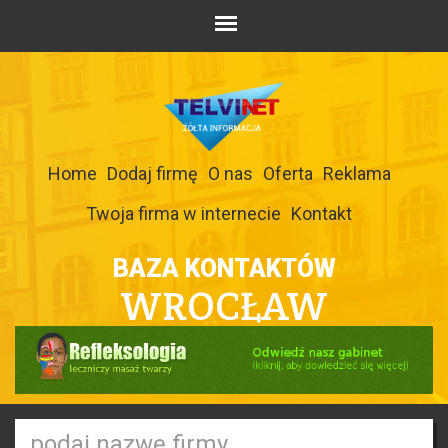
Home
Dodaj firmę
O nas
Oferta
Reklama
Twoja firma w internecie
Kontakt
BAZA KONTAKTÓW
WROCŁAW