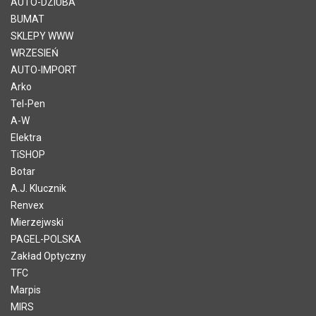
AUTO-DZIUBA
BUMAT
SKLEPY WWW
WRZESIEŃ
AUTO-IMPORT
Arko
Tel-Pen
A-W
Elektra
TiSHOP
Botar
A.J. Klucznik
Renvex
Mierzejwski
PAGEL-POLSKA
Zakład Optyczny
TFC
Marpis
MIRS