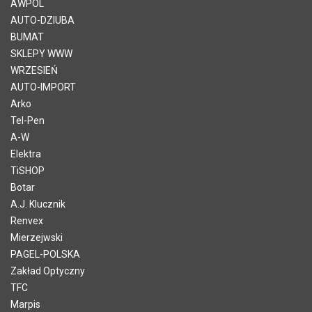
AWPOL
AUTO-DZIUBA
BUMAT
SKLEPY WWW
WRZESIEŃ
AUTO-IMPORT
Arko
Tel-Pen
A-W
Elektra
TiSHOP
Botar
A.J. Klucznik
Renvex
Mierzejwski
PAGEL-POLSKA
Zakład Optyczny
TFC
Marpis