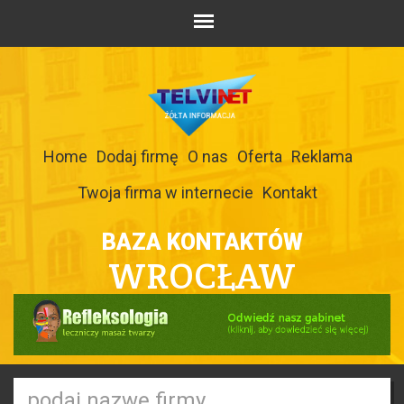
Home
Dodaj firmę
O nas
Oferta
Reklama
Twoja firma w internecie
Kontakt
BAZA KONTAKTÓW
WROCŁAW