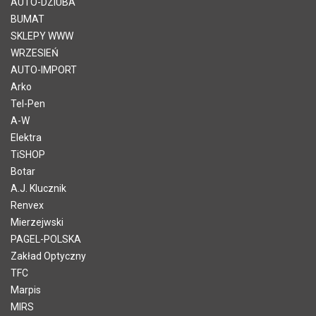
AUTO-DZIUBA
BUMAT
SKLEPY WWW
WRZESIEŃ
AUTO-IMPORT
Arko
Tel-Pen
A-W
Elektra
TiSHOP
Botar
A.J. Klucznik
Renvex
Mierzejwski
PAGEL-POLSKA
Zakład Optyczny
TFC
Marpis
MIRS