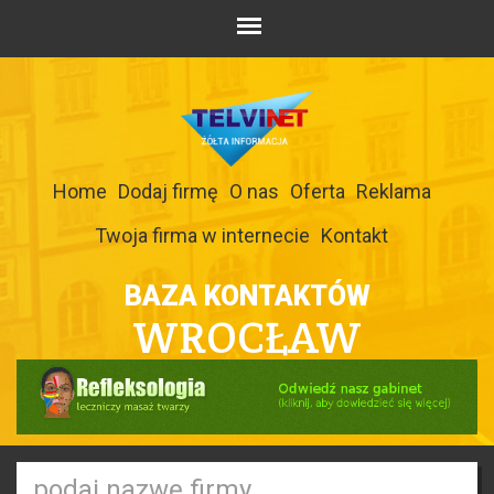
Home
Dodaj firmę
O nas
Oferta
Reklama
Twoja firma w internecie
Kontakt
BAZA KONTAKTÓW
WROCŁAW