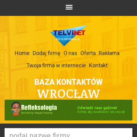
Home
Dodaj firmę
O nas
Oferta
Reklama
Twoja firma w internecie
Kontakt
BAZA KONTAKTÓW
WROCŁAW