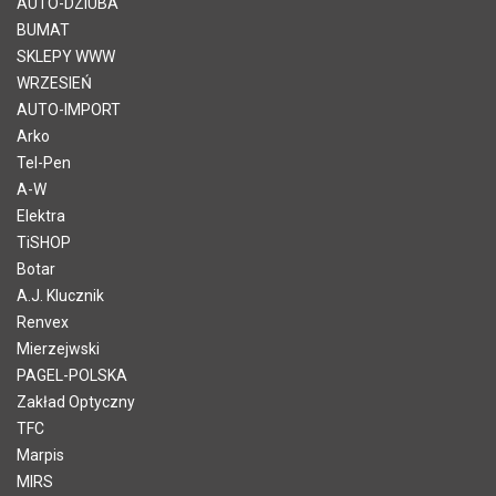
AUTO-DZIUBA
BUMAT
SKLEPY WWW
WRZESIEŃ
AUTO-IMPORT
Arko
Tel-Pen
A-W
Elektra
TiSHOP
Botar
A.J. Klucznik
Renvex
Mierzejwski
PAGEL-POLSKA
Zakład Optyczny
TFC
Marpis
MIRS