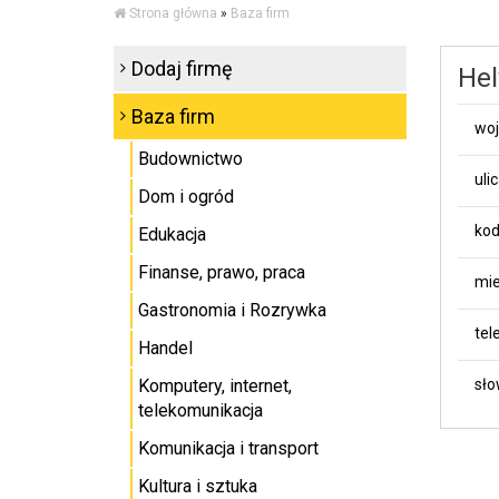
Strona główna
»
Baza firm
Dodaj firmę
Hel
Baza firm
wo
Budownictwo
uli
Dom i ogród
kod
Edukacja
Finanse, prawo, praca
mie
Gastronomia i Rozrywka
tel
Handel
Komputery, internet,
sło
telekomunikacja
Komunikacja i transport
Kultura i sztuka