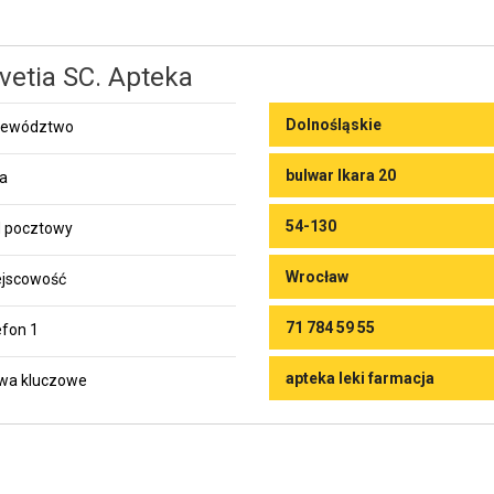
vetia SC. Apteka
Dolnośląskie
jewództwo
bulwar Ikara 20
ca
54-130
 pocztowy
Wrocław
jscowość
71 784 59 55
efon 1
apteka leki farmacja
wa kluczowe