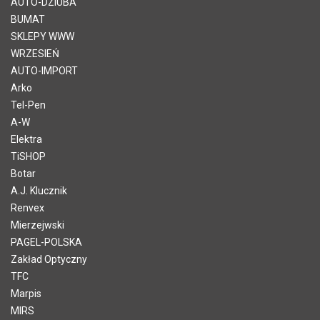
AUTO-DZIUBA
BUMAT
SKLEPY WWW
WRZESIEŃ
AUTO-IMPORT
Arko
Tel-Pen
A-W
Elektra
TiSHOP
Botar
A.J. Klucznik
Renvex
Mierzejwski
PAGEL-POLSKA
Zakład Optyczny
TFC
Marpis
MIRS