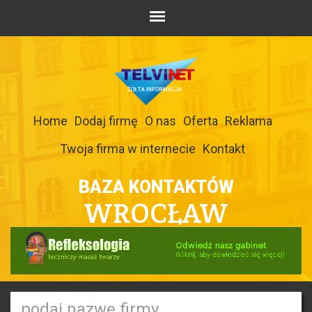
Home
Dodaj firmę
O nas
Oferta
Reklama
Twoja firma w internecie
Kontakt
BAZA KONTAKTÓW
WROCŁAW