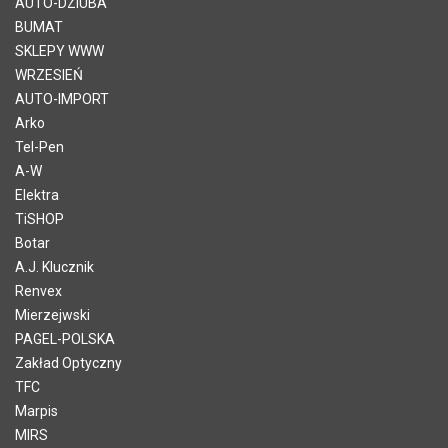
AUTO-DZIUBA
BUMAT
SKLEPY WWW
WRZESIEŃ
AUTO-IMPORT
Arko
Tel-Pen
A-W
Elektra
TiSHOP
Botar
A.J. Klucznik
Renvex
Mierzejwski
PAGEL-POLSKA
Zakład Optyczny
TFC
Marpis
MIRS