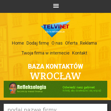
Home
Dodaj firmę
O nas
Oferta
Reklama
Twoja firma w internecie
Kontakt
BAZA KONTAKTÓW
WROCŁAW