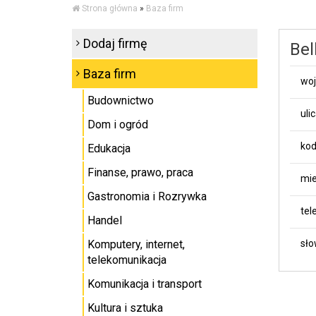
Strona główna
»
Baza firm
Dodaj firmę
Bel
Baza firm
wo
Budownictwo
uli
Dom i ogród
kod
Edukacja
Finanse, prawo, praca
mie
Gastronomia i Rozrywka
tel
Handel
Komputery, internet,
sło
telekomunikacja
Komunikacja i transport
Kultura i sztuka