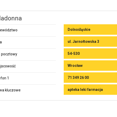
ladonna
Dolnośląskie
jewództwo
ul. Jarnołtowska 3
ca
54-530
 pocztowy
Wrocław
jscowość
71 349 26 00
efon 1
apteka leki farmacja
wa kluczowe