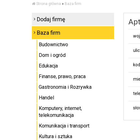
Strona główna
»
Baza firm
Dodaj firmę
Apt
Baza firm
wo
Budownictwo
uli
Dom i ogród
kod
Edukacja
Finanse, prawo, praca
mie
Gastronomia i Rozrywka
tel
Handel
Komputery, internet,
sło
telekomunikacja
Komunikacja i transport
Kultura i sztuka