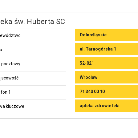
eka św. Huberta SC
Dolnośląskie
jewództwo
ul. Tarnogórska 1
ca
52-021
 pocztowy
Wrocław
jscowość
71 340 00 10
efon 1
apteka zdrowie leki
wa kluczowe