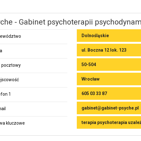
che - Gabinet psychoterapii psychodynam
Dolnośląskie
jewództwo
ul. Boczna 12 lok. 123
ca
50-504
 pocztowy
Wrocław
jscowość
605 03 33 87
efon 1
gabinet@gabinet-psyche.pl
ail
terapia psychoterapia uzale
wa kluczowe