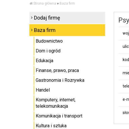
Strona główna
»
Baza firm
Dodaj firmę
Psy
Baza firm
wo
Budownictwo
uli
Dom i ogród
kod
Edukacja
Finanse, prawo, praca
mie
Gastronomia i Rozrywka
tel
Handel
Komputery, internet,
e-m
telekomunikacja
sło
Komunikacja i transport
Kultura i sztuka