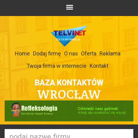
Home
Dodaj firmę
O nas
Oferta
Reklama
Twoja firma w internecie
Kontakt
BAZA KONTAKTÓW
WROCŁAW