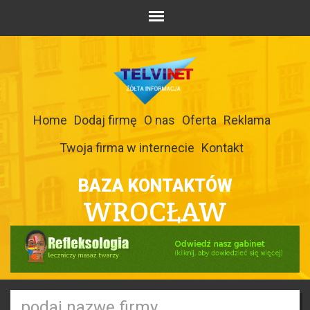
Home
Dodaj firmę
O nas
Oferta
Reklama
Twoja firma w internecie
Kontakt
BAZA KONTAKTÓW
WROCŁAW