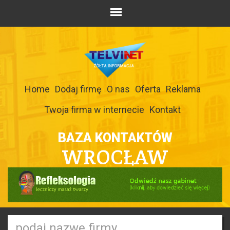
Home
Dodaj firmę
O nas
Oferta
Reklama
Twoja firma w internecie
Kontakt
BAZA KONTAKTÓW
WROCŁAW