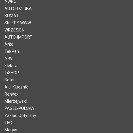
AWPOL
AUTO-DZIUBA
BUMAT
SKLEPY WWW
WRZESIEŃ
AUTO-IMPORT
Arko
Tel-Pen
A-W
Elektra
TiSHOP
Botar
A.J. Klucznik
Renvex
Mierzejwski
PAGEL-POLSKA
Zakład Optyczny
TFC
Marpis