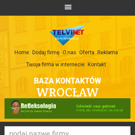
Home
Dodaj firmę
O nas
Oferta
Reklama
Twoja firma w internecie
Kontakt
BAZA KONTAKTÓW
WROCŁAW