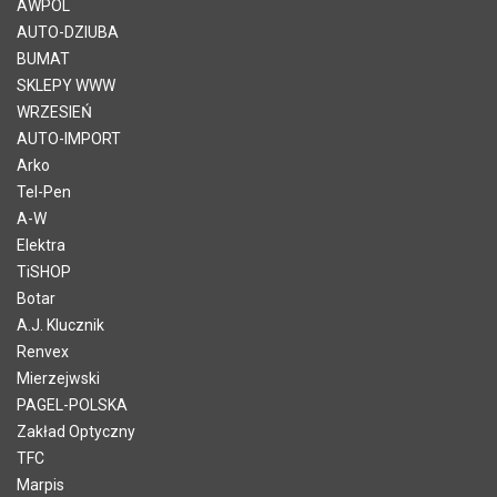
AWPOL
AUTO-DZIUBA
BUMAT
SKLEPY WWW
WRZESIEŃ
AUTO-IMPORT
Arko
Tel-Pen
A-W
Elektra
TiSHOP
Botar
A.J. Klucznik
Renvex
Mierzejwski
PAGEL-POLSKA
Zakład Optyczny
TFC
Marpis