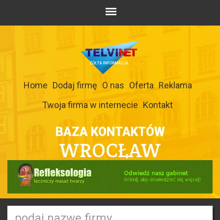
Home
Dodaj firmę
O nas
Oferta
Reklama
Twoja firma w internecie
Kontakt
BAZA KONTAKTÓW
WROCŁAW