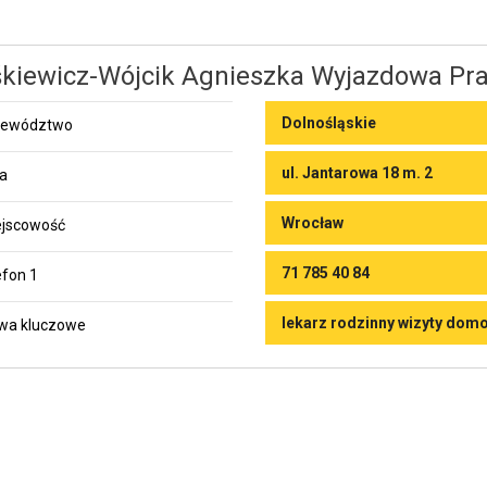
kiewicz-Wójcik Agnieszka Wyjazdowa Pra
Dolnośląskie
jewództwo
ul. Jantarowa 18 m. 2
ca
Wrocław
jscowość
71 785 40 84
efon 1
lekarz rodzinny wizyty dom
wa kluczowe