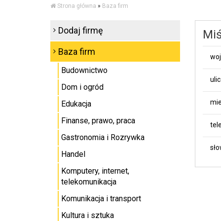
Strona główna
»
Baza firm
Dodaj firmę
Miś
Baza firm
wo
Budownictwo
uli
Dom i ogród
mie
Edukacja
Finanse, prawo, praca
tel
Gastronomia i Rozrywka
sło
Handel
Komputery, internet,
telekomunikacja
Komunikacja i transport
Kultura i sztuka