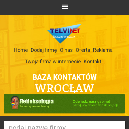
Home
Dodaj firmę
O nas
Oferta
Reklama
Twoja firma w internecie
Kontakt
BAZA KONTAKTÓW
WROCŁAW