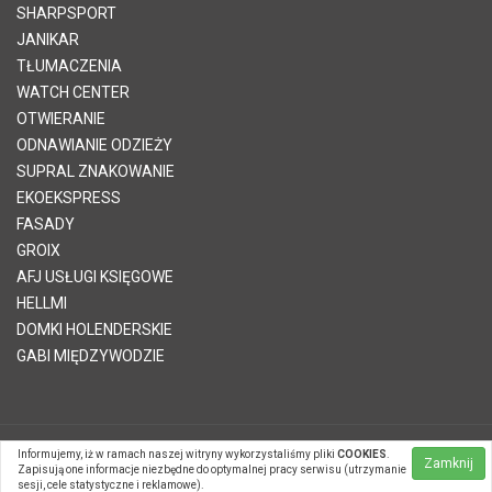
SHARPSPORT
JANIKAR
TŁUMACZENIA
WATCH CENTER
OTWIERANIE
ODNAWIANIE ODZIEŻY
SUPRAL ZNAKOWANIE
EKOEKSPRESS
FASADY
GROIX
AFJ USŁUGI KSIĘGOWE
HELLMI
DOMKI HOLENDERSKIE
GABI MIĘDZYWODZIE
Informujemy, iż w ramach naszej witryny wykorzystaliśmy pliki
COOKIES
.
© 2026 Telvinet Sp. z o.o. | Kopiowanie treści zabronione |
Zamknij
Zapisują one informacje niezbędne do optymalnej pracy serwisu (utrzymanie
Systemy CMS Telvinet.pl
sesji, cele statystyczne i reklamowe).