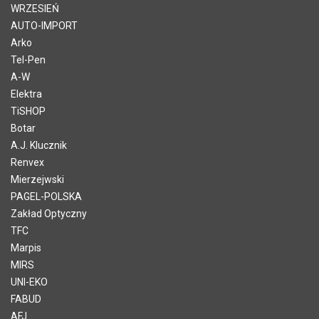
WRZESIEŃ
AUTO-IMPORT
Arko
Tel-Pen
A-W
Elektra
TiSHOP
Botar
A.J. Klucznik
Renvex
Mierzejwski
PAGEL-POLSKA
Zakład Optyczny
TFC
Marpis
MIRS
UNI-EKO
FABUD
AFJ