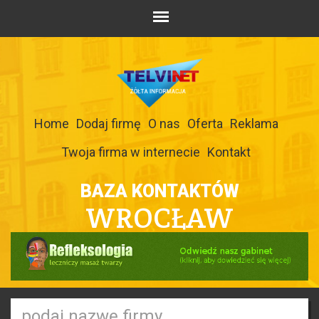
Home
Dodaj firmę
O nas
Oferta
Reklama
Twoja firma w internecie
Kontakt
BAZA KONTAKTÓW
WROCŁAW