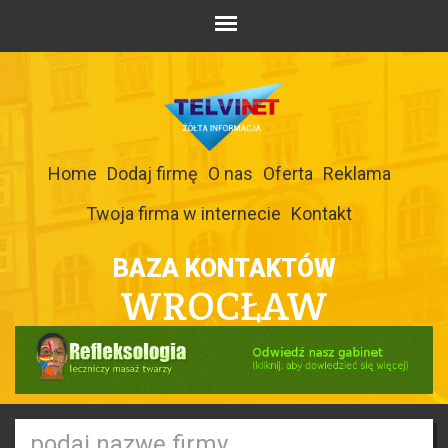
Home
Dodaj firmę
O nas
Oferta
Reklama
Twoja firma w internecie
Kontakt
BAZA KONTAKTÓW
WROCŁAW