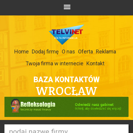
Home
Dodaj firmę
O nas
Oferta
Reklama
Twoja firma w internecie
Kontakt
BAZA KONTAKTÓW
WROCŁAW