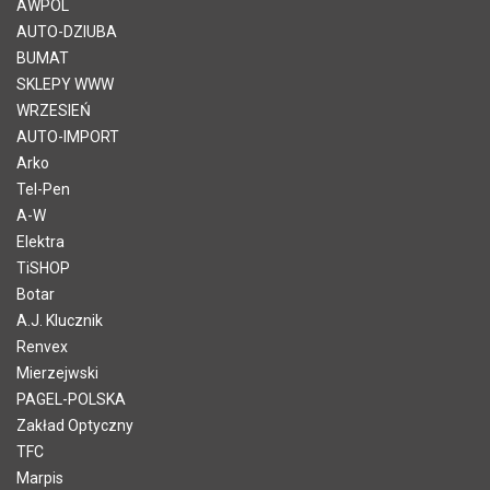
AWPOL
AUTO-DZIUBA
BUMAT
SKLEPY WWW
WRZESIEŃ
AUTO-IMPORT
Arko
Tel-Pen
A-W
Elektra
TiSHOP
Botar
A.J. Klucznik
Renvex
Mierzejwski
PAGEL-POLSKA
Zakład Optyczny
TFC
Marpis