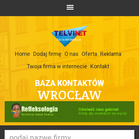
Home
Dodaj firmę
O nas
Oferta
Reklama
Twoja firma w internecie
Kontakt
BAZA KONTAKTÓW
WROCŁAW