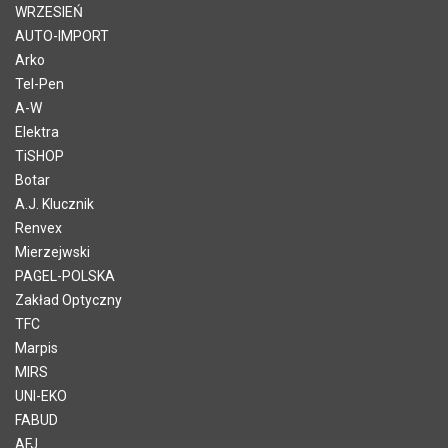
WRZESIEŃ
AUTO-IMPORT
Arko
Tel-Pen
A-W
Elektra
TiSHOP
Botar
A.J. Klucznik
Renvex
Mierzejwski
PAGEL-POLSKA
Zakład Optyczny
TFC
Marpis
MIRS
UNI-EKO
FABUD
AFJ