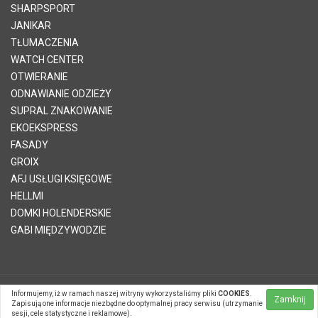
SHARPSPORT
JANIKAR
TŁUMACZENIA
WATCH CENTER
OTWIERANIE
ODNAWIANIE ODZIEŻY
SUPRAL ZNAKOWANIE
EKOEKSPRESS
FASADY
GROIX
AFJ USŁUGI KSIĘGOWE
HELLMI
DOMKI HOLENDERSKIE
GABI MIĘDZYWODZIE
Informujemy, iż w ramach naszej witryny wykorzystaliśmy pliki
COOKIES
.
© 2026 Telvinet Sp. z o.o. | Kopiowanie treści zabronione |
Zamknij
Zapisują one informacje niezbędne do optymalnej pracy serwisu (utrzymanie
Systemy CMS Telvinet.pl
sesji, cele statystyczne i reklamowe).