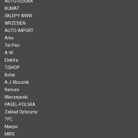
AUTO-DZIUBA
BUMAT
SKLEPY WWW
WRZESIEŃ
AUTO-IMPORT
Arko
Tel-Pen
A-W
Elektra
TiSHOP
Botar
A.J. Klucznik
Renvex
Mierzejwski
PAGEL-POLSKA
Zakład Optyczny
TFC
Marpis
MIRS