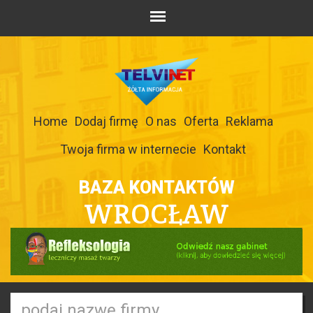
Home
Dodaj firmę
O nas
Oferta
Reklama
Twoja firma w internecie
Kontakt
BAZA KONTAKTÓW
WROCŁAW